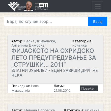
Skip
to
content
Автор:
Весна Димчевска,
Категорија:
Ангелина Димоска
критика
ФИЈАСКОТО НА ОХРИДСКО
ЛЕТО ПРЕДУПРЕДУВАЊЕ ЗА
„СТРУШКИ… 2011“
ЗЛАТНИ ЈУБИЛЕИ - ЕДЕН ЗАВРШИ ДРУГ НЕ
ЧЕКА
Периодика:
Нова
Датум:
Повеќе...
Македонија
21.08.2010
Автор:
Невена Поповска
Категорија:
критика