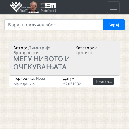
Skip
to
content
Автор:
Димитрије
Категорија:
Бужаровски
критика
МЕЃУ НИВОТО И
ОЧЕКУВАЊАТА
Периодика:
Нова
Датум:
Повеќе...
Македонија
27.07.1982