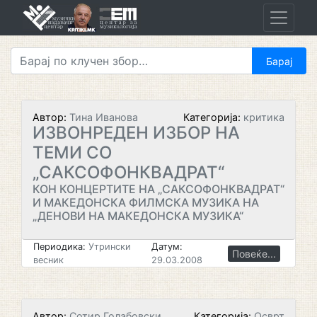
Skip
to
content
Автор:
Тина Иванова
Категорија:
критика
ИЗВОНРЕДЕН ИЗБОР НА
ТЕМИ СО
„САКСОФОНКВАДРАТ“
КОН КОНЦЕРТИТЕ НА „САКСОФОНКВАДРАТ“
И МАКЕДОНСКА ФИЛМСКА МУЗИКА НА
„ДЕНОВИ НА МАКЕДОНСКА МУЗИКА“
Периодика:
Утрински
Датум:
Повеќе...
весник
29.03.2008
Автор:
Сотир Голабовски
Категорија:
Осврт