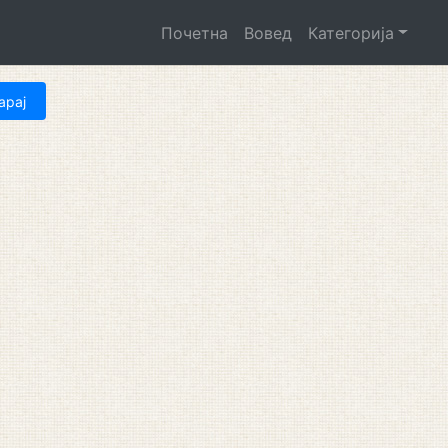
Почетна
Вовед
Категорија