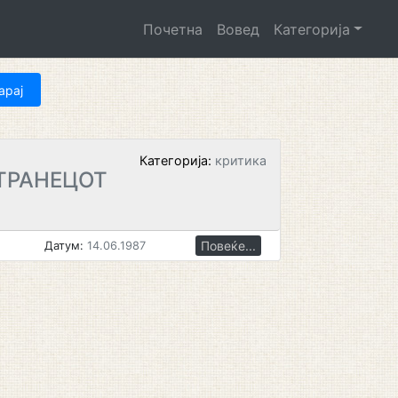
Почетна
Вовед
Категорија
Категорија:
критика
ТРАНЕЦОТ
Повеќе...
Датум:
14.06.1987