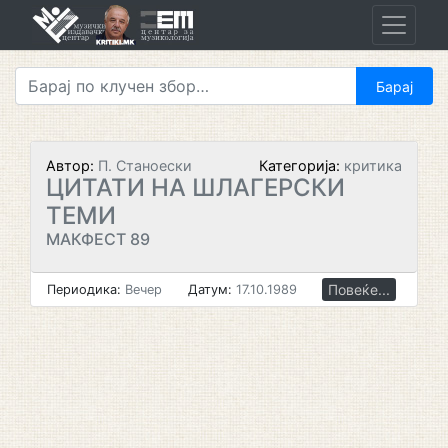
Skip
to
content
Автор:
П. Станоески
Категорија:
критика
ЦИТАТИ НА ШЛАГЕРСКИ
ТЕМИ
МАКФЕСТ 89
Повеќе...
Периодика:
Вечер
Датум:
17.10.1989