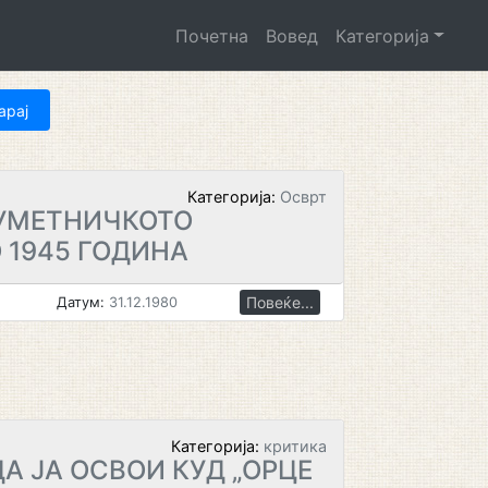
Почетна
Вовед
Категорија
Категорија:
Осврт
 УМЕТНИЧКОТО
 1945 ГОДИНА
Повеќе...
Датум:
31.12.1980
Категорија:
критика
А ЈА ОСВОИ КУД „ОРЦЕ