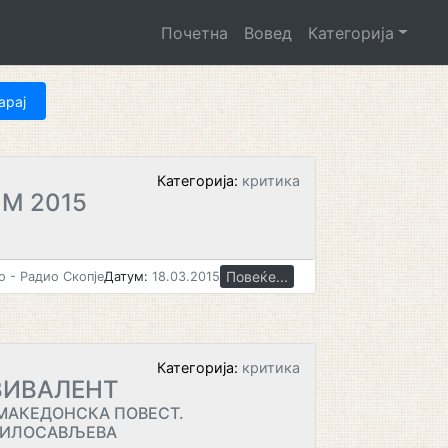
Почетна
Вовед
Категорија
Категорија:
критика
М 2015
Повеќе...
 - Радио Скопје
Датум:
18.03.2015
Категорија:
критика
ВИВАЛЕНТ
МАКЕДОНСКА ПОВЕСТ.
МИЛОСАВЉЕВА