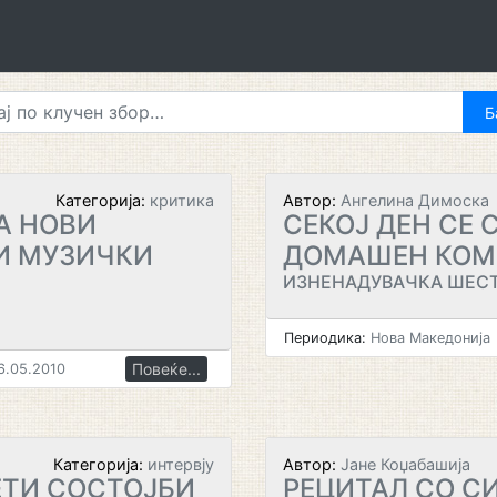
Категорија:
критика
Автор:
Ангелина Димоска
А НОВИ
СЕКОЈ ДЕН СЕ 
И МУЗИЧКИ
ДОМАШЕН КОМ
ИЗНЕНАДУВАЧКА ШЕС
Периодика:
Нова Македонија
Повеќе...
.05.2010
Категорија:
интервју
Автор:
Јане Коџабашија
ЕТИ СОСТОЈБИ
РЕЦИТАЛ СО 