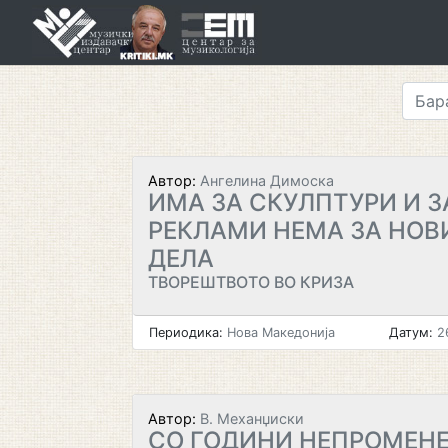
Skip
to
content
Автор:
Ангелина Димоска
ИМА ЗА СКУЛПТУРИ И З
РЕКЛАМИ НЕМА ЗА НОВ
ДЕЛА
ТВОРЕШТВОТО ВО КРИЗА
Периодика:
Нова Македонија
Датум:
26
Автор:
В. Механџиски
СО ГОДИНИ НЕПРОМЕН