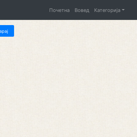
Почетна
Вовед
Категорија