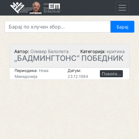
Skip
to
content
Автор:
Оливер Белопета
Категорија:
критика
„БАДМИНГТОНС“ ПОБЕДНИК
Периодика:
Нова
Датум:
Повеќе...
Македонија
23.12.1984