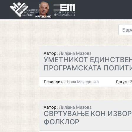
Skip
to
content
Автор:
Лилјана Мазова
УМЕТНИКОТ ЕДИНСТВЕН
ПРОГРАМСКАТА ПОЛИТ
Периодика:
Нова Македонија
Датум:
2
Автор:
Лилјана Мазова
СВРТУВАЊЕ КОН ИЗВО
ФОЛКЛОР