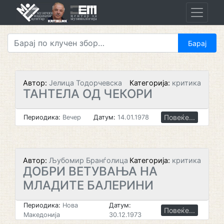
Skip
to
content
Автор:
Јелица Тодорчевска
Категорија:
критика
ТАНТЕЛА ОД ЧЕКОРИ
Повеќе...
Периодика:
Вечер
Датум:
14.01.1978
Автор:
Љубомир Бранѓолица
Категорија:
критика
ДОБРИ ВЕТУВАЊА НА
МЛАДИТЕ БАЛЕРИНИ
Периодика:
Нова
Датум:
Повеќе...
Македонија
30.12.1973