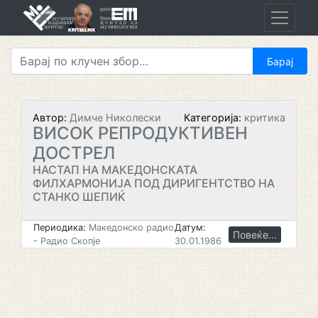
Skip
to
content
Автор:
Димче Николески
Категорија:
критика
ВИСОК РЕПРОДУКТИВЕН
ДОСТРЕЛ
НАСТАП НА МАКЕДОНСКАТА
ФИЛХАРМОНИЈА ПОД ДИРИГЕНТСТВО НА
СТАНКО ШЕПИЌ
Периодика:
Македонско радио
Датум:
Повеќе...
- Радио Скопје
30.01.1986