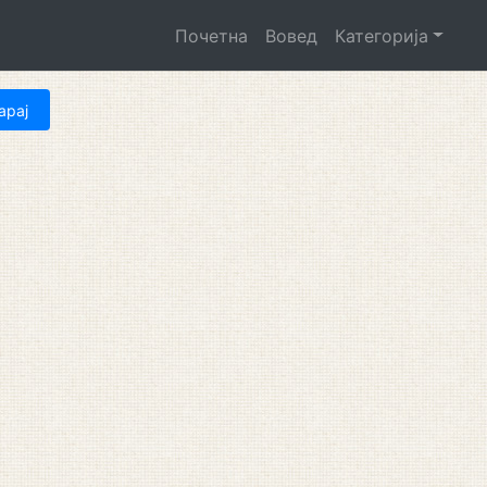
Почетна
Вовед
Категорија