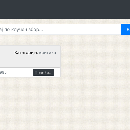
Категорија:
критика
Повеќе...
1985