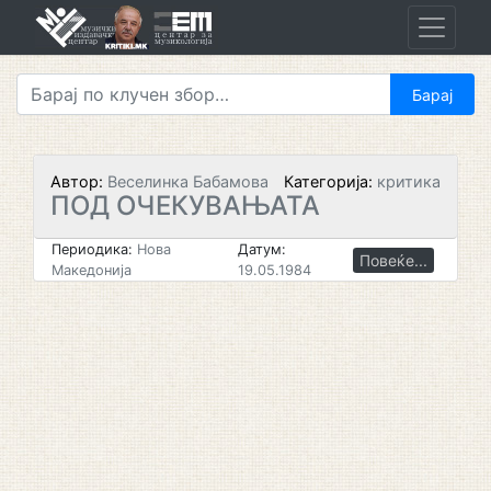
Skip
to
content
Автор:
Веселинка Бабамова
Категорија:
критика
ПОД ОЧЕКУВАЊАТА
Периодика:
Нова
Датум:
Повеќе...
Македонија
19.05.1984