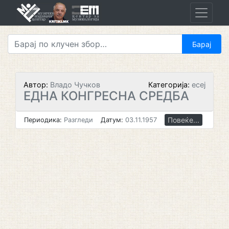
Skip
to
content
Автор:
Владо Чучков
Категорија:
есеј
ЕДНА КОНГРЕСНА СРЕДБА
Повеќе...
Периодика:
Разгледи
Датум:
03.11.1957