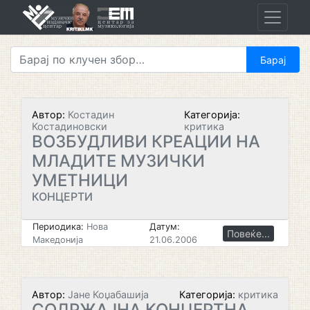
Skip
to
content
Автор:
Костадин
Категорија:
Костадиновски
критика
ВОЗБУДЛИВИ КРЕАЦИИ НА
МЛАДИТЕ МУЗИЧКИ
УМЕТНИЦИ
КОНЦЕРТИ
Периодика:
Нова
Датум:
Повеќе...
Македонија
21.06.2006
Автор:
Јане Коџабашија
Категорија:
критика
СОДРЖАЈНА КОНЦЕРТНА