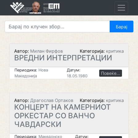
Skip
to
content
Автор:
Милан Фирфов
Категорија:
критика
ВРЕДНИ ИНТЕРПРЕТАЦИИ
Периодика:
Нова
Датум:
Повеќе...
Македонија
18.05.1980
Автор:
Драгослав Ортаков
Категорија:
критика
КОНЦЕРТ НА КАМЕРНИОТ
ОРКЕСТАР CO ВАНЧО
ЧАВДАРСКИ
Периодика:
Македонско
Датум: