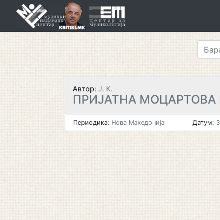
Skip
to
content
Автор:
Ј. К.
ПРИЈАТНА МОЦАРТОВА 
Периодика:
Нова Македонија
Датум:
3