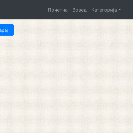
Почетна
Вовед
Категорија