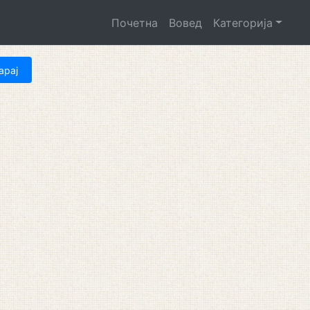
Почетна
Вовед
Категорија