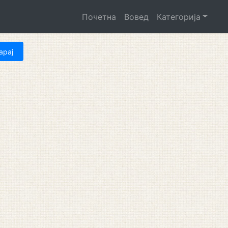
Почетна
Вовед
Категорија