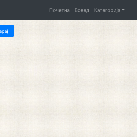
Почетна
Вовед
Категорија