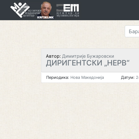
Skip
to
content
Автор:
Димитрије Бужаровски
ДИРИГЕНТСКИ „НЕРВ“
Периодика:
Нова Македонија
Датум:
2