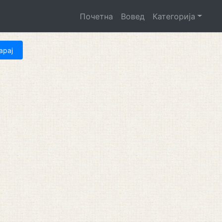
Почетна
Вовед
Категорија