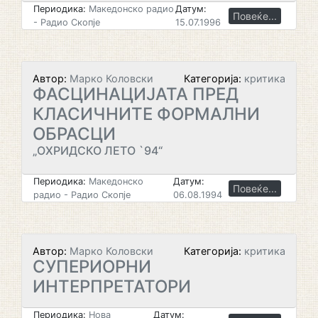
Периодика:
Македонско радио
Датум:
Повеќе...
- Радио Скопје
15.07.1996
Автор:
Марко Коловски
Категорија:
критика
ФАСЦИНАЦИЈАТА ПРЕД
КЛАСИЧНИТЕ ФОРМАЛНИ
ОБРАСЦИ
„ОХРИДСКО ЛЕТО `94“
Периодика:
Македонско
Датум:
Повеќе...
радио - Радио Скопје
06.08.1994
Автор:
Марко Коловски
Категорија:
критика
СУПЕРИОРНИ
ИНТЕРПРЕТАТОРИ
Периодика:
Нова
Датум: