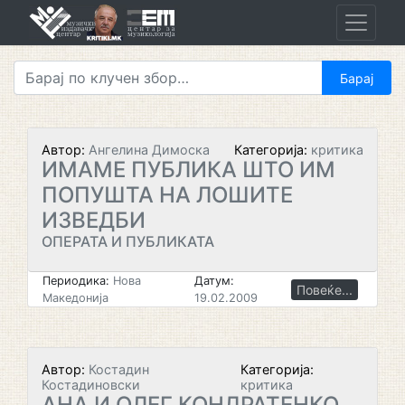
Skip
to
content
Автор:
Ангелина Димоска
Категорија:
критика
ИМАМЕ ПУБЛИКА ШТО ИМ
ПОПУШТА НА ЛОШИТЕ
ИЗВЕДБИ
ОПЕРАТА И ПУБЛИКАТА
Периодика:
Нова
Датум:
Повеќе...
Македонија
19.02.2009
Автор:
Костадин
Категорија:
Костадиновски
критика
АНА И ОЛЕГ КОНДРАТЕНКО