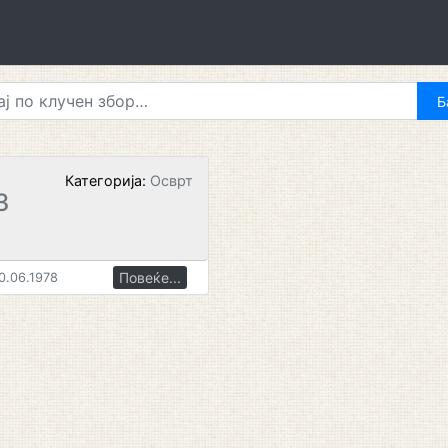
Категорија:
Осврт
З
Повеќе...
0.06.1978