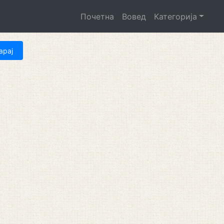
Почетна
Вовед
Категорија