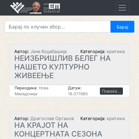
Skip
to
content
Автор:
Јане Коџабашија
Категорија:
критика
НЕИЗБРИШЛИВ БЕЛЕГ НА
НАШЕТО КУЛТУРНО
ЖИВЕЕЊЕ
Периодика:
Нова
Датум:
Повеќе...
Македонија
18.07.1980
Автор:
Драгослав Ортаков
Категорија:
критика
HA KPAJOT HA
КОНЦЕРТНАТА CE3OHA