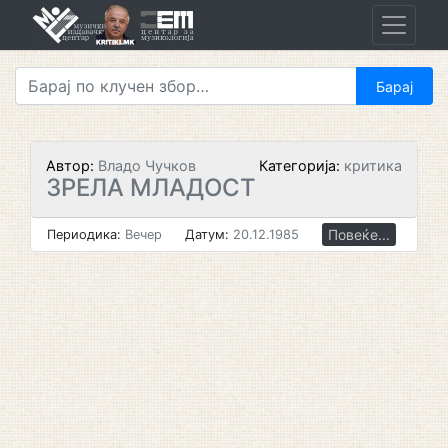
Skip
to
content
Автор:
Владо Чучков
Категорија:
критика
ЗРЕЛА МЛАДОСТ
Повеќе...
Периодика:
Вечер
Датум:
20.12.1985