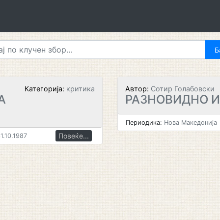
Категорија:
критика
Автор:
Сотир Голабовски
А
РАЗНОВИДНО И
Периодика:
Нова Македонија
Повеќе...
1.10.1987