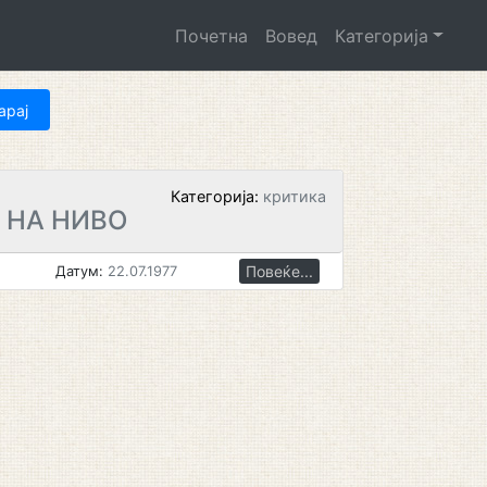
Почетна
Вовед
Категорија
Категорија:
критика
 НА НИВО
Повеќе...
Датум:
22.07.1977