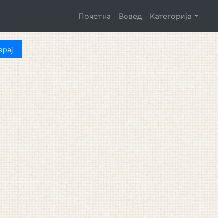
Почетна
Вовед
Категорија