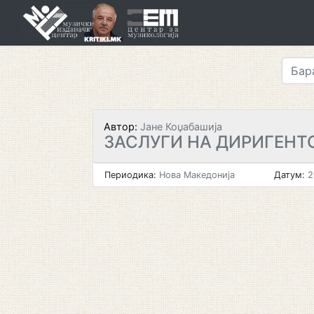
Skip
to
content
Автор:
Јане Коџабашија
ЗАСЛУГИ НА ДИРИГЕНТ
Периодика:
Нова Македонија
Датум:
2