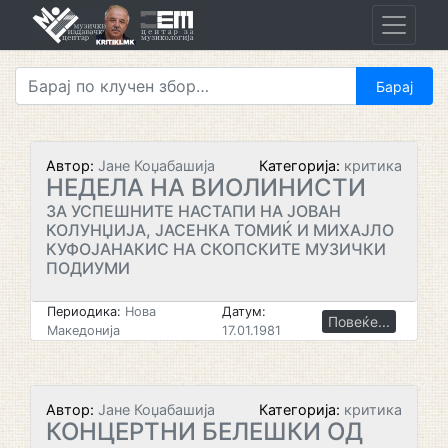
Skip
to
content
Автор:
Јане Коџабашија
Категорија:
критика
НЕДЕЛА НА ВИОЛИНИСТИ
ЗА УСПЕШНИТЕ НАСТАПИ НА ЈОВАН
КОЛУНЏИЈА, ЈАСЕНКА ТОМИЌ И МИХАЈЛО
КУФОЈАНАКИС НА СКОПСКИТЕ МУЗИЧКИ
ПОДИУМИ
Периодика:
Нова
Датум:
Повеќе...
Македонија
17.01.1981
Автор:
Јане Коџабашија
Категорија:
критика
КОНЦЕРТНИ БЕЛЕШКИ ОД