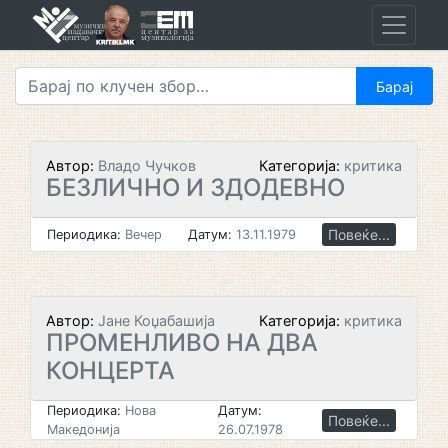
Skip
to
content
Автор:
Владо Чучков
Категорија:
критика
БЕЗЛИЧНО И ЗДОДЕВНО
Повеќе...
Периодика:
Вечер
Датум:
13.11.1979
Автор:
Јане Коџабашија
Категорија:
критика
ПРОМЕНЛИВО НА ДВА
КОНЦЕРТА
Периодика:
Нова
Датум:
Повеќе...
Македонија
26.07.1978