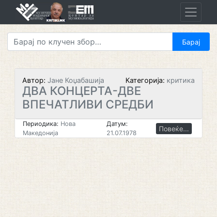
Skip
to
content
Автор:
Јане Коџабашија
Категорија:
критика
ДВА КОНЦЕРТА-ДВЕ
ВПЕЧАТЛИВИ СРЕДБИ
Периодика:
Нова
Датум:
Повеќе...
Македонија
21.07.1978