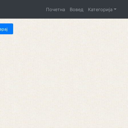
Почетна
Вовед
Категорија