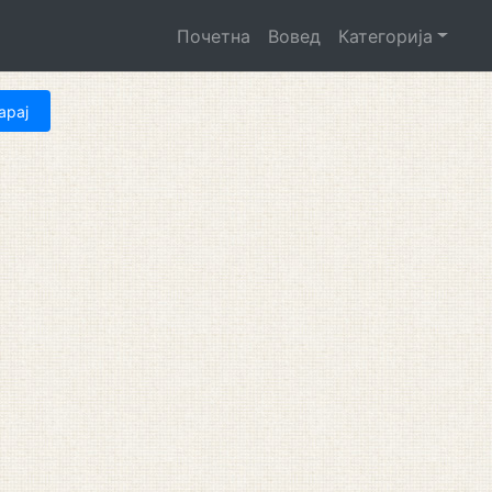
Почетна
Вовед
Категорија