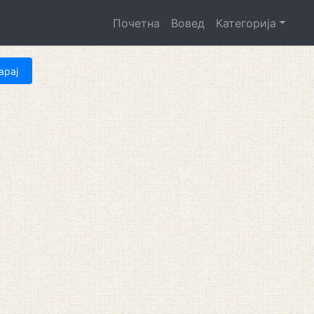
Почетна
Вовед
Категорија