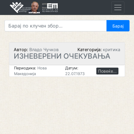
Skip
to
content
Автор:
Владо Чучков
Категорија:
критика
ИЗНЕВЕРЕНИ ОЧЕКУВАЊА
Периодика:
Нова
Датум:
Повеќе...
Македонија
22.07.1973