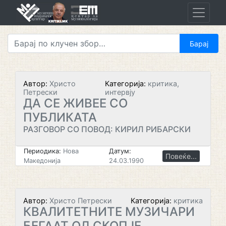
Skip
to
content
Автор:
Христо
Категорија:
критика,
Петрески
интервју
ДА СЕ ЖИВЕЕ СО
ПУБЛИКАТА
РАЗГОВОР СО ПОВОД: КИРИЛ РИБАРСКИ
Периодика:
Нова
Датум:
Повеќе...
Македонија
24.03.1990
Автор:
Христо Петрески
Категорија:
критика
КВАЛИТЕТНИТЕ МУЗИЧАРИ
БЕГААТ ОД СКОПЈЕ