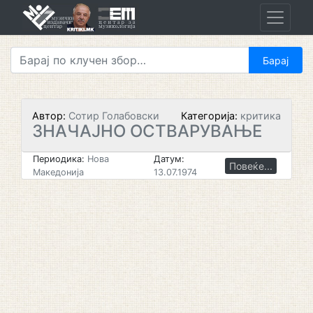
Skip
to
content
Автор:
Сотир Голабовски
Категорија:
критика
ЗНАЧАЈНО ОСТВАРУВАЊЕ
Периодика:
Нова
Датум:
Повеќе...
Македонија
13.07.1974