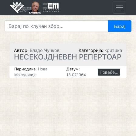
Skip
to
content
Автор:
Владо Чучков
Категорија:
критика
НЕСЕКОЈДНЕВЕН РЕПЕРТОАР
Периодика:
Нова
Датум:
Повеќе...
Македонија
13.07.1964