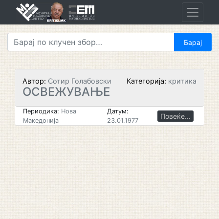
Skip
to
content
Автор:
Сотир Голабовски
Категорија:
критика
ОСВЕЖУВАЊЕ
Периодика:
Нова
Датум:
Повеќе...
Македонија
23.01.1977