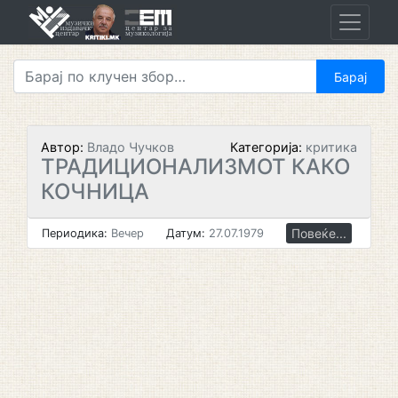
Skip
to
content
Автор:
Владо Чучков
Категорија:
критика
ТРАДИЦИОНАЛИЗМОТ КАКО
КОЧНИЦА
Повеќе...
Периодика:
Вечер
Датум:
27.07.1979