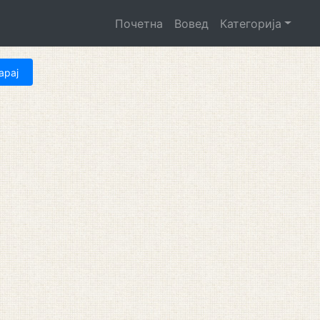
Почетна
Вовед
Категорија