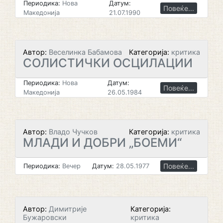
Периодика:
Нова
Датум:
Повеќе...
Македонија
21.07.1990
Автор:
Веселинка Бабамова
Категорија:
критика
СОЛИСТИЧКИ ОСЦИЛАЦИИ
Периодика:
Нова
Датум:
Повеќе...
Македонија
26.05.1984
Автор:
Владо Чучков
Категорија:
критика
МЛАДИ И ДОБРИ „БОЕМИ“
Повеќе...
Периодика:
Вечер
Датум:
28.05.1977
Автор:
Димитрије
Категорија:
Бужаровски
критика