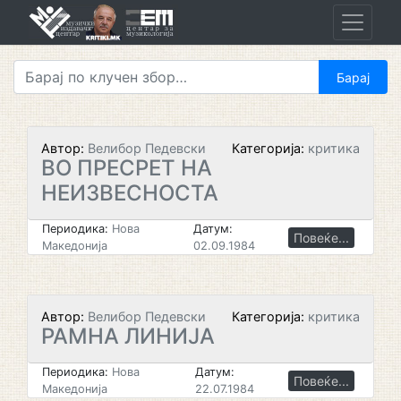
Skip
to
content
Автор:
Велибор Педевски
Категорија:
критика
ВО ПРЕСРЕТ НА
НЕИЗВЕСНОСТА
Периодика:
Нова
Датум:
Повеќе...
Македонија
02.09.1984
Автор:
Велибор Педевски
Категорија:
критика
РАМНА ЛИНИЈА
Периодика:
Нова
Датум:
Повеќе...
Македонија
22.07.1984