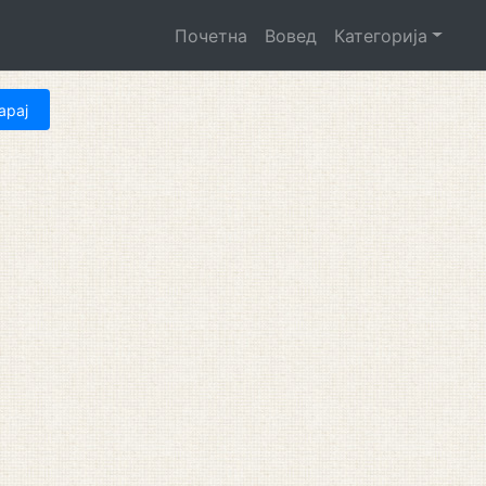
Почетна
Вовед
Категорија