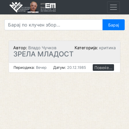
Skip
to
content
Автор:
Владо Чучков
Категорија:
критика
ЗРЕЛА МЛАДОСТ
Повеќе...
Периодика:
Вечер
Датум:
20.12.1985