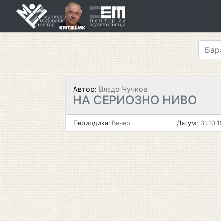
Skip
to
content
Автор:
Владо Чучков
НА СЕРИОЗНО НИВО
Периодика:
Вечер
Датум:
31.10.1