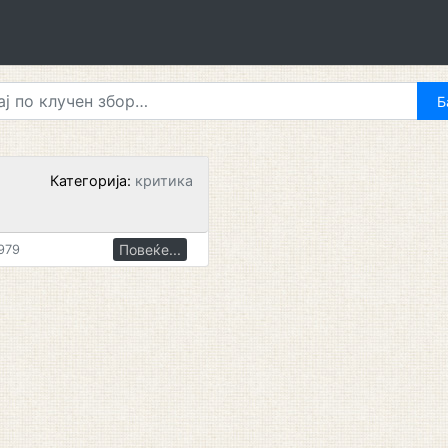
Категорија:
критика
Повеќе...
979