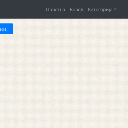
Почетна
Вовед
Категорија