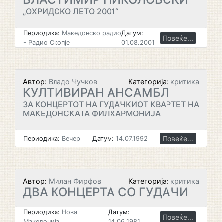
„ОХРИДСКО ЛЕТО 2001“
Периодика:
Македонско радио
Датум:
Повеќе...
- Радио Скопје
01.08.2001
Автор:
Владо Чучков
Категорија:
критика
КУЛТИВИРАН АНСАМБЛ
ЗА КОНЦЕРТОТ НА ГУДАЧКИОТ КВАРТЕТ НА
МАКЕДОНСКАТА ФИЛХАРМОНИЈА
Повеќе...
Периодика:
Вечер
Датум:
14.07.1992
Автор:
Милан Фирфов
Категорија:
критика
ДВА КОНЦЕРТА СО ГУДАЧИ
Периодика:
Нова
Датум:
Повеќе...
Македонија
14.06.1981